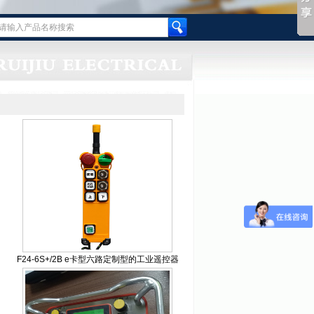
F24-6S+/2B e卡型六路定制型的工业遥控器