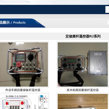
定做摇杆遥控器RJ系列
作业车模拟量操纵杆遥控器
抓木机模拟量摇杆遥控器