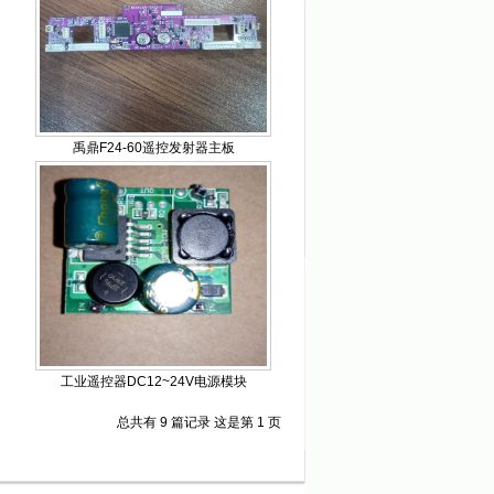
禹鼎F24-60遥控发射器主板
工业遥控器DC12~24V电源模块
总共有 9 篇记录 这是第 1 页