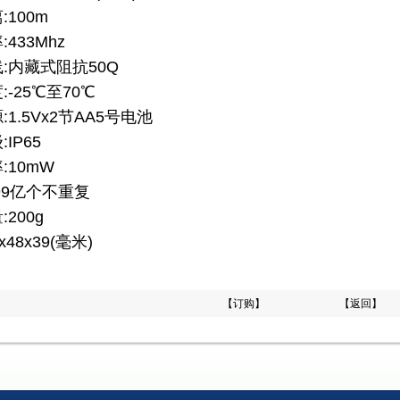
100m
433Mhz
:内藏式阻抗50Q
-25℃至70℃
1.5Vx2节AA5号电池
IP65
:10mW
99亿个不重复
200g
x48x39(毫米)
【订购】
【返回】