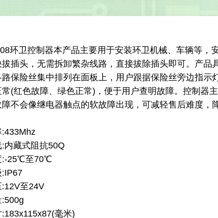
8环卫控制器
本产品主要用于安装环卫机械、车辆等，
快拔插头，无需拆卸繁杂线路，直接拔除插头即可。产品
各路保险丝集中排列在面板上，用户跟据保险丝旁边指示
正常(红色故障、绿色正常)，便于用户查明故障。控制器
障不会像继电器触点的软故障出现，可减轻售后难度，降低售
433Mhz
:内藏式阻抗50Q
-25℃至70℃
IP67
12V至24V
500g
183x115x87(毫米)